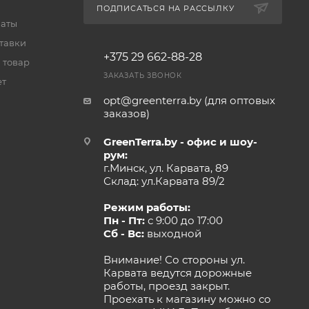
ПОДПИСАТЬСЯ НА РАССЫЛКУ
латы
тавки
+375 29 662-88-28
 товар
ЗАКАЗАТЬ ЗВОНОК
ет
opt@greenterra.by (для оптовых
заказов)
GreenTerra.by - офис и шоу-
рум:
г.Минск, ул. Карвата, 89
Склад: ул.Карвата 89/2
Режим работы:
Пн - Пт:
с 9:00 до 17:00
Сб - Вс:
выходной
Внимание! Со стороны ул.
Карвата ведутся дорожные
работы, проезд закрыт.
Проехать к магазину можно со