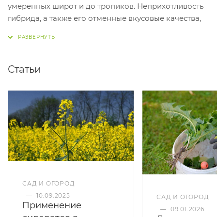
умеренных широт и до тропиков. Неприхотливость
гибрида, а также его отменные вкусовые качества,
делают его незаменимым для хобби рынка.
Компактный кочан хорошо сохраняется в поле без
растрескивания и легко транспортируется.
Статьи
НЕПРЕВЗОЙДЁННЫЕ КАЧЕСТВА
НЕПРИХОТЛИВОСТЬ
ПЛАСТИЧНОСТЬ
УСТОЙЧИВОСТЬ К ФУЗАРИОЗУ
ЖАРОСТОЙКОСТЬ
ВЫСОКИЙ УРОЖАЙ
САД И ОГОРОД
—
10.09.2025
САД И ОГОРОД
Применение
—
09.01.2026