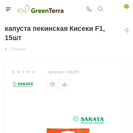
0
капуста пекинская Кисеки F1,
15шт
Семена
Артикул:
126290