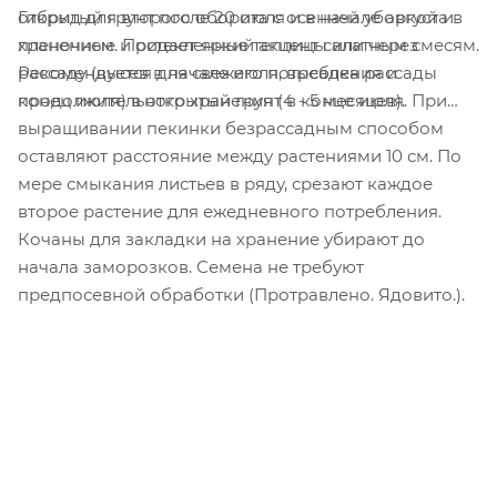
Гибрид для второго оборота с осенней уборкой и
открытый грунт после 20 июля и в начале августа в
хранением. Придает яркий акцент салатным смесям.
пленочные и остекленные теплицы или через
Рекомендуется для свежего потребления и
рассаду (высев в начале июля, высадка рассады
продолжительного хранения (4 - 5 месяцев).
конец июля) в открытый грунт в конце июля. При
выращивании пекинки безрассадным способом
оставляют расстояние между растениями 10 см. По
мере смыкания листьев в ряду, срезают каждое
второе растение для ежедневного потребления.
Кочаны для закладки на хранение убирают до
начала заморозков. Семена не требуют
предпосевной обработки (Протравлено. Ядовито.).