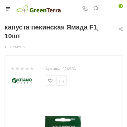
0
капуста пекинская Ямада F1,
10шт
Семена
Артикул:
124980