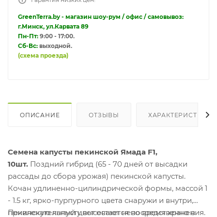
GreenTerra.by - магазин шоу-рум / офис / самовывоз:
г.Минск, ул.Карвата 89
Пн-Пт:
9:00 - 17:00.
Сб-Вс:
выходной.
(схема проезда)
ОПИСАНИЕ
ОТЗЫВЫ
ХАРАКТЕРИСТИКИ
Семена капусты пекинской Ямада F1,
10шт.
Поздний гибрид (65 - 70 дней от высадки
рассады до сбора урожая) пекинской капусты.
Кочан удлиненно-цилиндрической формы, массой 1
- 1.5 кг, ярко-пурпурного цвета снаружи и внутри,
привлекательный цвет остается во время хранения.
Пекинскую капусту высевают непосредственно в