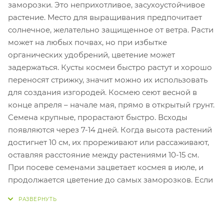
заморозки. Это неприхотливое, засухоустойчивое
растение. Место для выращивания предпочитает
солнечное, желательно защищенное от ветра. Расти
может на любых почвах, но при избытке
органических удобрений, цветение может
задержаться. Кусты космеи быстро растут и хорошо
переносят стрижку, значит можно их использовать
для создания изгородей. Космею сеют весной в
конце апреля – начале мая, прямо в открытый грунт.
Семена крупные, прорастают быстро. Всходы
появляются через 7-14 дней. Когда высота растений
достигнет 10 см, их прореживают или рассаживают,
оставляя расстояние между растениями 10-15 см.
При посеве семенами зацветает космея в июле, и
продолжается цветение до самых заморозков. Если
выращивать рассадным способом, цветение
начинается в июне. Полив производят по мере
необходимости. За период вегетации кусты космеи