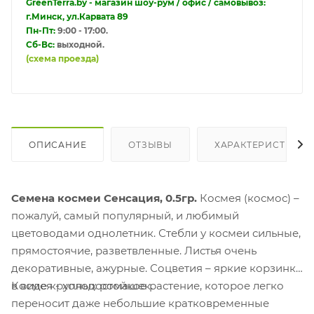
GreenTerra.by - магазин шоу-рум / офис / самовывоз:
г.Минск, ул.Карвата 89
Пн-Пт:
9:00 - 17:00.
Сб-Вс:
выходной.
(схема проезда)
ОПИСАНИЕ
ОТЗЫВЫ
ХАРАКТЕРИСТИКИ
Семена космеи Сенсация, 0.5гр.
Космея (космос) –
пожалуй, самый популярный, и любимый
цветоводами однолетник. Стебли у космеи сильные,
прямостоячие, разветвленные. Листья очень
декоративные, ажурные. Соцветия – яркие корзинки
в виде крупных ромашек.
Космея - холодостойкое растение, которое легко
переносит даже небольшие кратковременные