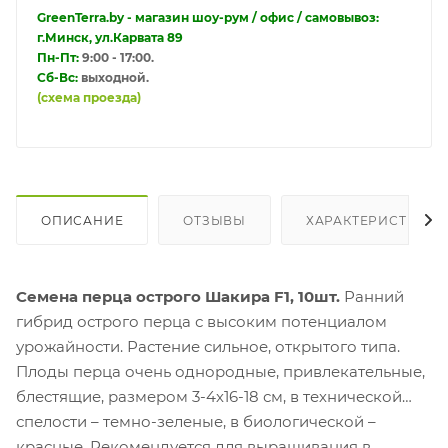
GreenTerra.by - магазин шоу-рум / офис / самовывоз:
г.Минск, ул.Карвата 89
Пн-Пт:
9:00 - 17:00.
Сб-Вс:
выходной.
(схема проезда)
ОПИСАНИЕ
ОТЗЫВЫ
ХАРАКТЕРИСТИКИ
Семена перца острого Шакира F1, 10шт.
Ранний
гибрид острого перца с высоким потенциалом
урожайности. Растение сильное, открытого типа.
Плоды перца очень однородные, привлекательные,
блестящие, размером 3-4х16-18 см, в технической
спелости – темно-зеленые, в биологической –
красные. Рекомендуется для выращивания в