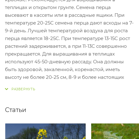
теплицах и открытом грунте.
Семена перца
высевают в кассеты или в рассадные ящики. При
температуре 20-25С семена перца дают всходы на 7-
9-й день. Лучшей температурой воздуха для роста
перца является 18-25С. При температуре 13-15С рост
растений задерживается, а при 11-13С совершенно
прекращается. Для выращивания в теплицах
используют 45-50-дневную рассаду. Она должны
быть здоровой, закаленной, коренастой, иметь
высоту не более 20-25 см, 8-9 и более настоящих
листьев и сформировавшиеся бутоны. Перцы очень
требовательны к влажности почвы, поэтому в
период вегетации их необходимо регулярно
поливать.
Статьи