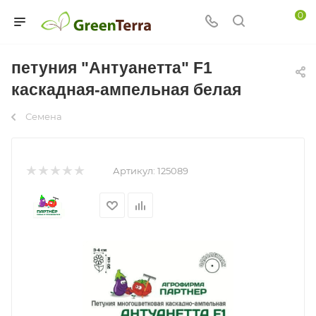
0
петуния "Антуанетта" F1
каскадная-ампельная белая
Семена
Артикул:
125089