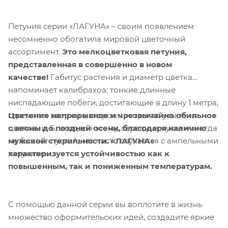
Петуния серии «ЛАГУНА» – своим появлением
несомненно обогатила мировой цветочный
ассортимент.
Это мелкоцветковая петуния,
представленная в совершенно в новом
качестве!
Габитус растения и диаметр цветка
напоминает калибрахоа: тонкие длинные
ниспадающие побеги, достигающие в длину 1 метра,
Цветение непрерывное и чрезвычайно обильное
стремятся вверх и в стороны и просто усыпаны
с весны до поздней осени, благодаря наличию
цветками. Благодаря этому, середина куста никогда
мужской стерильности. «ЛАГУНА»
не бывает пустой, что часто случается с ампельными
характеризуется устойчивостью как к
петуниями.
повышенным, так и пониженным температурам.
С помощью данной серии вы воплотите в жизнь
множество оформительских идей, создадите яркие