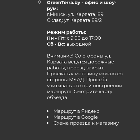
GreenTerra.by - офис и шоу-
рум:
г.Минск, ул. Карвата, 89
Склад: ул.Карвата 89/2
Режим работы:
Пн - Пт:
с 9:00 до 17:00
Сб - Вс:
выходной
Внимание! Со стороны ул.
Карвата ведутся дорожные
работы, проезд закрыт.
Проехать к магазину можно со
стороны МКАД. Просьба
учитывать это при построении
маршрута.
Смотрите карту
объезда
Маршрут в Яндекс
Маршрут в Google
Схема проезда к магазину