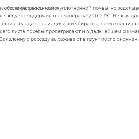
 – оболочка рассыпается.
и слегка увлажненной и уплотненной почвы, не заделыв
 следует поддерживать температуру 20-23°С. Нельзя до
ания сеянцев. периодически убирать с поверхности ст
ящего листа посевы проветривают и в дальнейшем снима
С. Закаленную рассаду высаживают в грунт после окончан