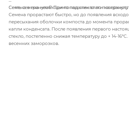
Семена в гранулах! При попадании влаги на гранулу
Сеять семена необходимо под стекло по поверхност
Семена прорастают быстро, но до появления всходов
пересыхания оболочки компоста до момента прораст
капли конденсата. После появления первого насто
стекло, постепенно снижая температуру до + 14-16°
весенних заморозков.