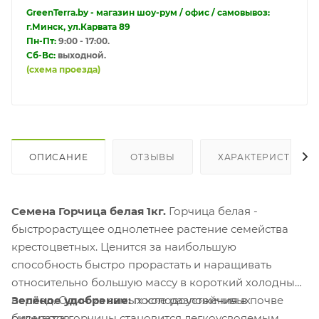
GreenTerra.by - магазин шоу-рум / офис / самовывоз:
г.Минск, ул.Карвата 89
Пн-Пт:
9:00 - 17:00.
Сб-Вс:
выходной.
(схема проезда)
ОПИСАНИЕ
ОТЗЫВЫ
ХАРАКТЕРИСТИКИ
Семена Горчица белая 1кг.
Горчица белая -
быстрорастущее однолетнее растение семейства
крестоцветных. Ценится за наибольшую
способность быстро прорастать и наращивать
относительно большую массу в короткий холодный
период. Один из самых холодоустойчивых
Зелёное удобрение:
после разложения в почве
сидератов.
биомасса горчицы становится легкоусвояемым