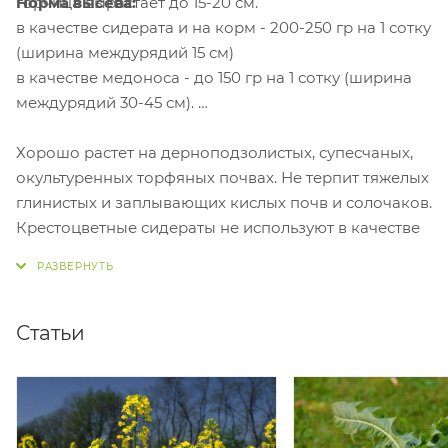
Норма высева:
горчица вырастает до 15-20 см.
в качестве сидерата и на корм - 200-250 гр на 1 сотку
(ширина междурядий 15 см)
в качестве медоноса - до 150 гр на 1 сотку (ширина
междурядий 30-45 см).
Хорошо растет на дерноподзолистых, супесчаных,
окультуренных торфяных почвах. Не терпит тяжелых
глинистых и заплывающих кислых почв и солочаков.
Крестоцветные сидераты не используют в качестве
предшественника капусты!
Статьи