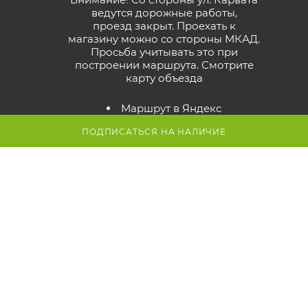
ведутся дорожные работы,
проезд закрыт. Проехать к
магазину можно со стороны МКАД.
Просьба учитывать это при
построении маршрута.
Смотрите
карту объезда
Маршрут в Яндекс
Маршрут в Google
ПОДПИСАТЬСЯ НА НАЛИЧИЕ
Схема проезда к магазину
2026 © GreenTerra.by - интернет-магазин