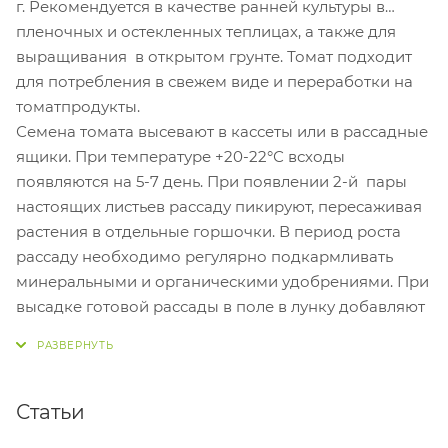
г. Рекомендуется в качестве ранней культуры в
пленочных и остекленных теплицах, а также для
выращивания в открытом грунте. Томат подходит
для потребления в свежем виде и переработки на
томатпродукты.
Семена томата высевают в кассеты или в рассадные
ящики. При температуре +20-22°С всходы
появляются на 5-7 день. При появлении 2-й пары
настоящих листьев рассаду пикируют, пересаживая
растения в отдельные горшочки. В период роста
рассаду необходимо регулярно подкармливать
минеральными и органическими удобрениями. При
высадке готовой рассады в поле в лунку добавляют
комплексные удобрения и перепревший навоз. В
период вегетации томаты подкармливают
минеральными удобрениями.
Семена томата не
требуют предпосевной обработки.
Статьи