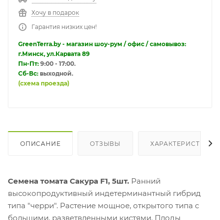
Хочу в подарок
Гарантия низких цен!
GreenTerra.by - магазин шоу-рум / офис / самовывоз:
г.Минск, ул.Карвата 89
Пн-Пт:
9:00 - 17:00.
Сб-Вс:
выходной.
(схема проезда)
ОПИСАНИЕ
ОТЗЫВЫ
ХАРАКТЕРИСТИКИ
Семена томата Сакура F1, 5шт.
Ранний
высокопродуктивный индетерминантный гибрид
типа "черри". Растение мощное, открытого типа с
большими, разветвленными кистями. Плоды