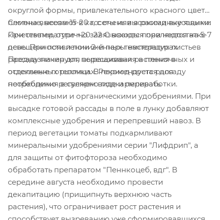
округлой формы, привлекательного красного цвета,
плотные, весом 15-20 г, с очень высокими вкусовыми
Семена высевают в кассеты или в рассадные ящики.
качествами, отлично завязываются при недостатке
При температуре +20-22 С всходы появляются на 5-7
освещенности и пониженных температурах.
день. При появлении 2-й пары настоящих листьев
Предназначен для выращивания в пленочных и
рассаду пикируют, пересаживая растения в
остекленных теплицах. Рекомендуется для
отдельные горшочки. В период роста рассаду
потребления в свежем виде и переработки.
необходимо регулярно подкармливать
минеральными и органическими удобрениями. При
высадке готовой рассады в поле в лунку добавляют
комплексные удобрения и перепревший навоз. В
период вегетации томаты подкармливают
минеральными удобрениями серии "Лифдрип", а
для защиты от фитофтороза необходимо
обработать препаратом "Пеннкоцеб, вдг". В
середине августа необходимо провести
декапитацию (прищипнуть верхнюю часть
растения), что ограничивает рост растения и
способствует вызреванию уже сформировавшихся