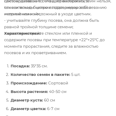
обеззараживание почвы; пренебрегать этим нельзя,
цветоводстве за то, что дает возможность
так как всходы циннии подвержены заболеванию
относительно быстро создать недорогой в
«черной ножкой»;
исполнении и несложный в уходе цветник.
- учитывайте глубину посева, она должна быть
равной тройной толщине семени;
Характеристики:
- емкости накройте стеклом или пленкой и
содержите посевы при температуре +22°+25°C до
момента прорастания, следите за влажностью
посевов и их проветриванием.
Посадка:
35*35 см.
Количество семян в пакете:
5 шт.
Происхождение:
Сортовой
Высота растения:
40-50 см
Диаметр куста:
60 см
Диаметр цветка:
6-7 см