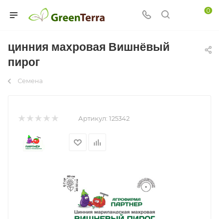
0
цинния махровая Вишнёвый
пирог
Семена
Артикул:
125342