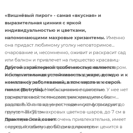
«Вишнёвый пирог» - самая «вкусная» и
выразительная цинния с яркой
индивидуальностью и цветками,
напоминающими махровые хризантемы.
Именно
она придаст любимому уголку неповторимое
очарование и, несомненно, оживит и раскрасит сад
или балкон и привлечет на пиршество красавиц-
Другой характерной особенностью является
бабочек, чтобы «дозаправиться» вкусным нектаром.
исключительная устойчивость к жаре, дождю и к
К безусловным достоинствам следует отнести
комплексу заболеваний, в том числе и к серой
невысокий рост, что повышает сопротивляемость
гнили (Botrytis).
Чтобы цинния полностью
непогоде, а также нескончаемое цветение. У нее нет
раскрыла свой потенциал, рекомендуем объем
торжественности многолетних хризантем, но
кашпо 8-10 л на одно растение и схему посадки в
радовать она тоже умеет – один куст формирует до
грунте – 35х35 см.
полусотни густомахровых цветков-шаров, до 7 см в
Практический совет:
диаметре. Эта цинния очень привлекательна, имеет
- перед посевом необходимо провести
округлый габитус до 60 см в диаметре и ценится в