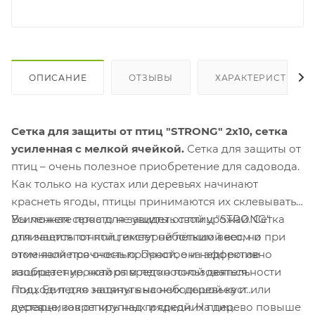
ОПИСАНИЕ
ОТЗЫВЫ
ХАРАКТЕРИСТИКИ
Сетка для защиты от птиц "STRONG" 2х10, сетка
усиленная с мелкой ячейкой.
Сетка для защиты от
птиц – очень полезное приобретение для садовода.
Как только на кустах или деревьях начинают
краснеть ягоды, птицы принимаются их склевывать.
Вы можете просто не увидеть свой урожай. Сетка
Усиленная сетка для защиты от птиц "STRONG"
для защиты от птиц имеет небольшой вес, но при
отличается тонкой текстурой лёгким весом и
этом является очень прочной, она эффективно
отменной прочностью. Простое и недорогое
защищает урожай от вредоносной деятельности
изобретение, которым легко пользоваться.
птиц. Ее легко натянуть на небольшой куст или
Подходит для защиты высоких деревьев и
деревце, закрепить над грядкой. На дерево повыше
кустарников от крупных и средних птиц.