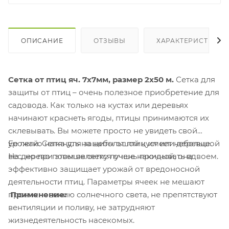
ОПИСАНИЕ
ОТЗЫВЫ
ХАРАКТЕРИСТИКИ
Сетка от птиц яч. 7х7мм, размер 2х50 м
.
Сетка для
защиты от птиц – очень полезное приобретение для
садовода. Как только на кустах или деревьях
начинают краснеть ягоды, птицы принимаются их
склевывать. Вы можете просто не увидеть свой
урожай. Сетка для защиты от птиц имеет небольшой
Ее легко натянуть на небольшой куст или деревце.
вес, но при этом является очень прочной, она
На дерево повыше сетку лучше накидывать вдвоем.
эффективно защищает урожай от вредоносной
деятельности птиц. Параметры ячеек не мешают
Применение:
проникновению солнечного света, не препятствуют
вентиляции и поливу, не затрудняют
жизнедеятельность насекомых.