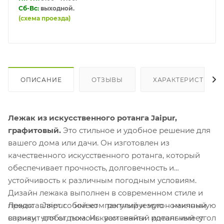
Сб-Вс:
выходной.
(схема проезда)
ОПИСАНИЕ
ОТЗЫВЫ
ХАРАКТЕРИСТИКИ
Лежак из искусственного ротанга Jaipur,
графитовый.
Это стильное и удобное решение для
вашего дома или дачи. Он изготовлен из
качественного искусственного ротанга, который
обеспечивает прочность, долговечность и
устойчивость к различным погодным условиям.
Дизайн лежака выполнен в современном стиле и
Лежак Jaipur имеет регулируемую наклонную
представляет собой компактный и эргономичный
спинку, чтобы помочь вам найти идеальный угол
вариант для отдыха. Искусственный ротанг имеет