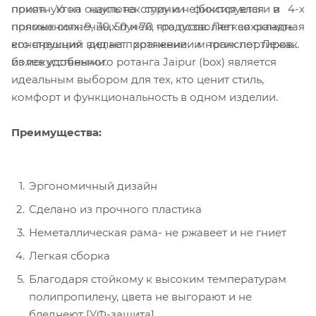
покоя. Угол наклона спинки фиксируется в 4-х
приятную на ощупь текстуру и не боится влаги и
положениях: 9, 30, 50 и 70 градусов. Легкая складная
прямых солнечных лучей, что позволяет сохранять
конструкция делает хранение и транспортировку
его внешний вид на протяжении многих лет. Лежак
более удобными.
из искусственного ротанга Jaipur (box) является
идеальным выбором для тех, кто ценит стиль,
комфорт и функциональность в одном изделии.
Преимущества:
Эргономичный дизайн
Сделано из прочного пластика
Неметаллическая рама- не ржавеет и не гниет
Легкая сборка
Благодаря стойкому к высоким температурам
полипропилену, цвета не выгорают и не
бледнеют [УФ-защита]