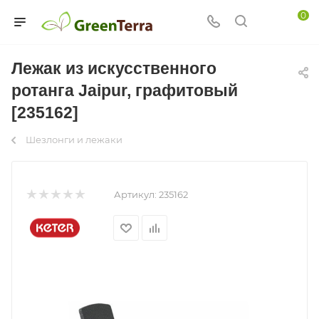
0
Лежак из искусственного
ротанга Jaipur, графитовый
[235162]
Шезлонги и лежаки
Артикул:
235162