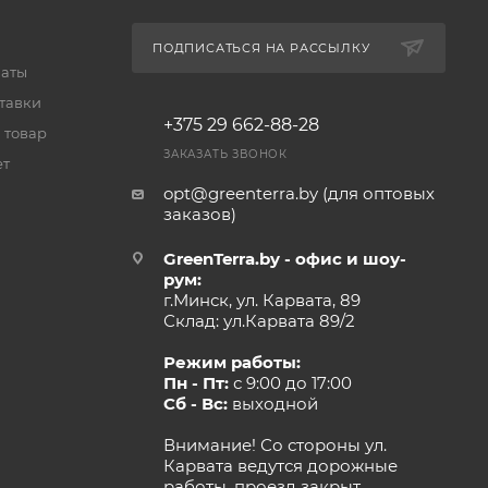
ПОДПИСАТЬСЯ НА РАССЫЛКУ
латы
тавки
+375 29 662-88-28
 товар
ЗАКАЗАТЬ ЗВОНОК
ет
opt@greenterra.by (для оптовых
заказов)
GreenTerra.by - офис и шоу-
рум:
г.Минск, ул. Карвата, 89
Склад: ул.Карвата 89/2
Режим работы:
Пн - Пт:
с 9:00 до 17:00
Сб - Вс:
выходной
Внимание! Со стороны ул.
Карвата ведутся дорожные
работы, проезд закрыт.