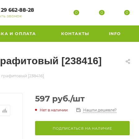
 29 662-88-28
0
0
0
АТЬ ЗВОНОК
ВКА И ОПЛАТА
КОНТАКТЫ
INFO
 графитовый [238416]
 графитовый [238416]
597
руб.
/шт
Нет в наличии
Нашли дешевле?
ПОДПИСАТЬСЯ НА НАЛИЧИЕ