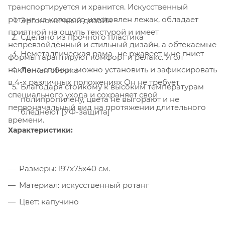
транспортируется и хранится. Искусственный
ротанг, из которого изготовлен лежак, обладает
Эргономичный дизайн
приятной на ощупь текстурой и имеет
Сделано из прочного пластика
непревзойдённый и стильный дизайн, а обтекаемые
Неметаллическая рама- не ржавеет и не гниет
формы гарантируют комфорт и релакс. Угол
наклона спинки можно установить и зафиксировать
Легкая сборка
в 4-х различных положениях Он не требует
Благодаря стойкому к высоким температурам
специального ухода и сохраняет свой
полипропилену, цвета не выгорают и не
первоначальный вид на протяжении длительного
бледнеют [УФ-защита]
времени.
Характеристики:
Размеры: 197x75x40 см.
Материал: искусственный ротанг
Цвет: капучино