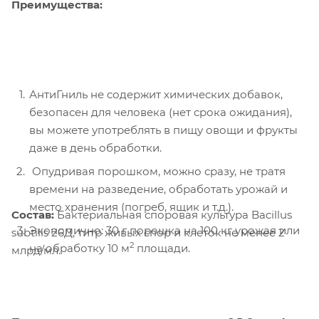
Преимущества:
АнтиГниль не содержит химических добавок,
безопасен для человека (нет срока ожидания),
вы можете употреблять в пищу овощи и фрукты
даже в день обработки.
Опудривая порошком, можно сразу, не тратя
времени на разведение, обработать урожай и
место хранения (погреб, ящик и т.д.).
Состав:
Бактериальная споровая культура Bacillus
Экономично: 30 г порошка на 100 кг урожая или
subtilis 26Д, титр живых спор и клеток не менее 2
2
на обработку 10 м
площади.
млрд/мл.