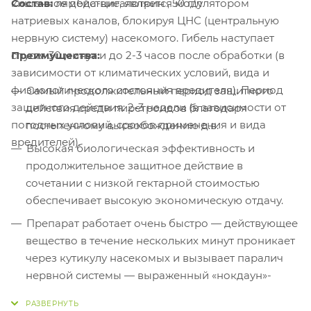
кишечное действие, является модулятором
Состав:
лямбда-цигалотрин , 50 г/л
натриевых каналов, блокируя ЦНС (центральную
нервную систему) насекомого. Гибель наступает
Преимущества:
спустя 30 минут и до 2-3 часов после обработки (в
зависимости от климатических условий, вида и
физиологического состояния вредителя). Период
Самый продолжительный период защитного
защитного действия: 2-3 недели (в зависимости от
действия среди пиретроидов благодаря
погодных условий, сроков применения и вида
постепенному высвобождению д.в.
вредителей).
Высокая биологическая эффективность и
продолжительное защитное действие в
сочетании с низкой гектарной стоимостью
обеспечивает высокую экономическую отдачу.
Препарат работает очень быстро — действующее
вещество в течение нескольких минут проникает
через кутикулу насекомых и вызывает паралич
нервной системы — выраженный «нокдаун»-
эффект препарата. Гибель наступает спустя 30
минут после обработки (в зависимости от