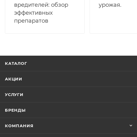
вредителей: обзор
урожая.
вызывает проблем с остатками в
обрабатываемых культурах.
эффективных
препаратов
Отсутствие фитотоксичности для культуры.
КАТАЛОГ
АКЦИИ
УСЛУГИ
БРЕНДЫ
КОМПАНИЯ