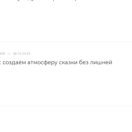
НИЯ
—
28.10.2025
: создаём атмосферу сказки без лишней