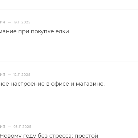
НИЯ
—
19.11.2025
мание при покупке елки.
НИЯ
—
12.11.2025
нее настроение в офисе и магазине.
НИЯ
—
05.11.2025
 Новому году без стресса: простой