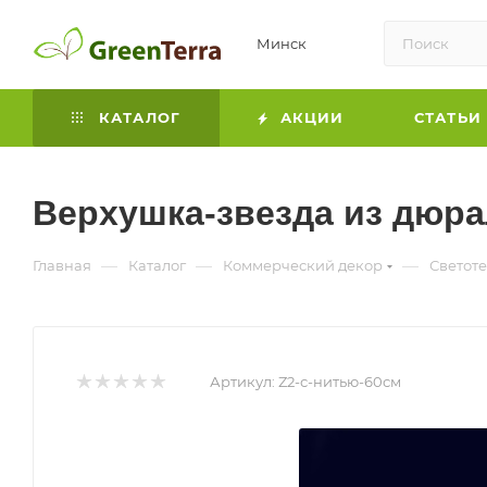
Минск
КАТАЛОГ
АКЦИИ
СТАТЬИ
Верхушка-звезда из дюра
—
—
—
Главная
Каталог
Коммерческий декор
Светот
Артикул:
Z2-с-нитью-60см