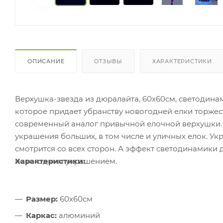
ОПИСАНИЕ
ОТЗЫВЫ
ХАРАКТЕРИСТИКИ
Верхушка-звезда из дюралайта, 60х60см, светодина
которое придает убранству новогодней елки торже
современный аналог привычной елочной верхушки. 
украшения больших, в том числе и уличных елок. У
смотрится со всех сторон. А эффект светодинамики 
новогодним украшением.
Характеристики:
Размер:
60х60см
Каркас:
алюминий