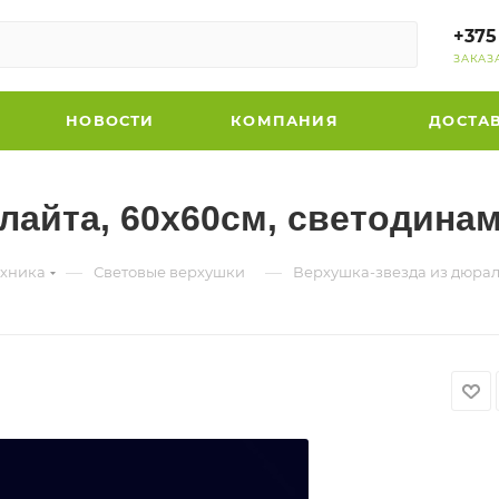
+375
ЗАКАЗ
НОВОСТИ
КОМПАНИЯ
ДОСТА
лайта, 60х60см, светодина
—
—
ехника
Световые верхушки
Верхушка-звезда из дюрал