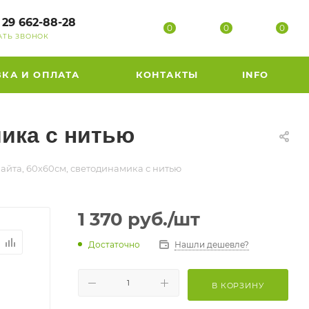
 29 662-88-28
0
0
0
АТЬ ЗВОНОК
ВКА И ОПЛАТА
КОНТАКТЫ
INFO
мика с нитью
айта, 60х60см, светодинамика с нитью
1 370
руб.
/шт
Достаточно
Нашли дешевле?
В КОРЗИНУ