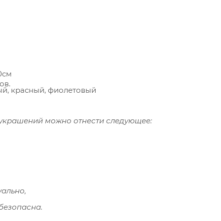
0см
ров.
ный, красный, фиолетовый
украшений можно отнести следующее:
уально,
безопасна.