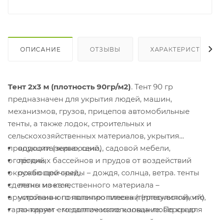
ОПИСАНИЕ
ОТЗЫВЫ
ХАРАКТЕРИСТИКИ
Тент 2х3 м (плотность 90гр/м2)
. Тент 90 гр
предназначен для укрытия людей, машин,
механизмов, грузов, прицепов автомобильные
тенты, а также лодок, строительных и
сельскохозяйственных материалов, укрытия
продукции (зерно, сено), садовой мебели,
водоотталкивающий,
огородных бассейнов и прудов от воздействий
лёгкий,
окружающей среды – дождя, солнца, ветра. тенты
особо прочный,
сделаны из качественного материала –
легко моется,
армированного полипропилена (терпаулинга), что
устойчив к появлению плесени (плеснестойкий),
гарантирует его долгое использование. По краю
по краям – металлические кольца-люверсы для