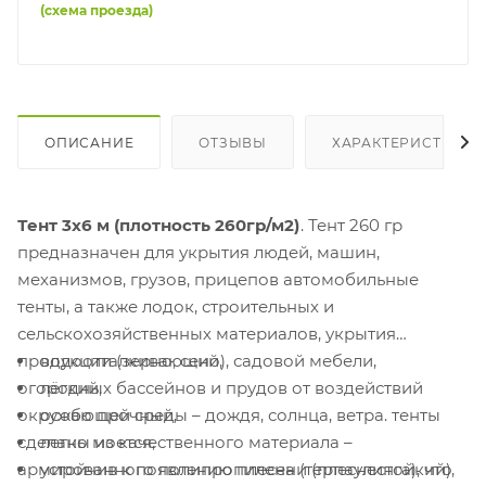
(схема проезда)
ОПИСАНИЕ
ОТЗЫВЫ
ХАРАКТЕРИСТИКИ
Тент 3х6 м (плотность 260гр/м2)
. Тент 260 гр
предназначен для укрытия людей, машин,
механизмов, грузов, прицепов автомобильные
тенты, а также лодок, строительных и
сельскохозяйственных материалов, укрытия
продукции (зерно, сено), садовой мебели,
водоотталкивающий,
огородных бассейнов и прудов от воздействий
лёгкий,
окружающей среды – дождя, солнца, ветра. тенты
особо прочный,
сделаны из качественного материала –
легко моется,
армированного полипропилена (терпаулинга), что
устойчив к появлению плесени (плеснестойкий),