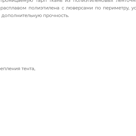
епроницаемую тарп ткань из полиэтиленовых ленточн
 расплавом полиэтилена с люверсами по периметру, 
 дополнительную прочность.
епления тента,