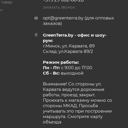
 товар
ЗАКАЗАТЬ ЗВОНОК
ет
opt@greenterra.by (для оптовых
заказов)
GreenTerra.by - офис и шоу-
рум:
г.Минск, ул. Карвата, 89
Склад: ул.Карвата 89/2
Режим работы:
Пн - Пт:
с 9:00 до 17:00
Сб - Вс:
выходной
Внимание! Со стороны ул.
Карвата ведутся дорожные
работы, проезд закрыт.
Проехать к магазину можно со
стороны МКАД. Просьба
учитывать это при построении
маршрута.
Смотрите карту
объезда