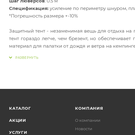
Шаг люверсов
: 0.5 м
Спецификация:
усиление по периметру шнуром, пл
*Погрешность размера +-10%
Защитный тент - незаменимая вещь для отдыха на 
тент гораздо легче, чем брезент, но обеспечивает
материал для палатки от дождя и ветра на кемпинг
на пляжном отдыхе или навесной чехол над бассей
укрытие стройматериалов при грузоперевозках. Изд
и нижняя стороны - это основа из полотна, лами
переплетенной полиэтиленовой ткани. Имеет свар
проклепан металлическими алюминиевыми люверс
КАТАЛОГ
КОМПАНИЯ
АКЦИИ
О компании
Новости
УСЛУГИ