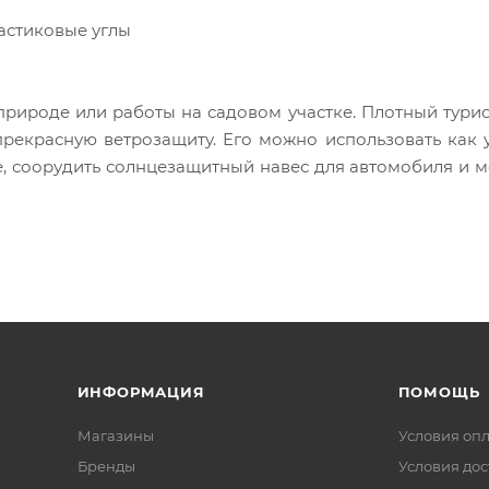
астиковые углы
природе или работы на садовом участке. Плотный тури
 прекрасную ветрозащиту. Его можно использовать как
е, соорудить солнцезащитный навес для автомобиля и 
ном. Также тент может служить как водостойкое и вла
елие выполнено из непромокаемого материала в 3 слоя
нированы пленкой полиэтилена, а внутренняя часть с
ные края, усиленные прочным шнуром. По всему перим
ами.
ИНФОРМАЦИЯ
ПОМОЩЬ
Магазины
Условия оп
Бренды
Условия дос