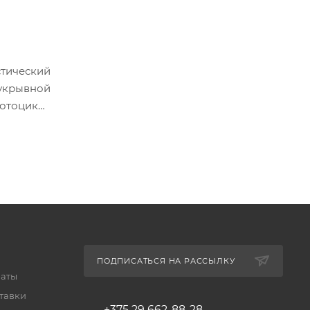
стический
 укрывной
мотоцикла
гостойкое
: верхняя
остоит из
етру тент
ПОДПИСАТЬСЯ НА РАССЫЛКУ
латы
тавки
+375 29 662-88-28