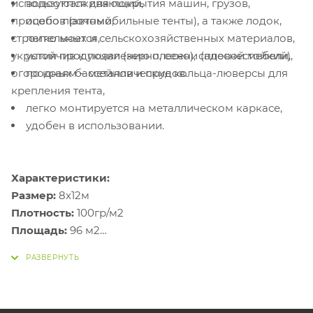
водоотталкивающий,
используются для покрытия машин, грузов,
особо прочный,
прицепов (автомобильные тенты), а также лодок,
легко моется,
строительных и сельскохозяйственных материалов,
устойчив к появлению плесени (плеснестойкий),
укрытия продукции (зерно, сено), садовой мебели,
по краям – металлические кольца-люверсы для
огородных бассейнов и прудов.
крепления тента,
легко монтируется на металлическом каркасе,
удобен в использовании.
Характеристики:
Размер:
8х12м
Плотность:
100гр/м2
Площадь:
96 м2
Цвет:
зелёный
*Погрешность размера +-10%
Тенты из тарпаулина. Тарпаулин – прочное полотно