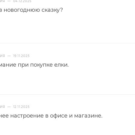
НИЯ
—
04.12.2025
в новогоднюю сказку?
НИЯ
—
19.11.2025
мание при покупке елки.
НИЯ
—
12.11.2025
нее настроение в офисе и магазине.