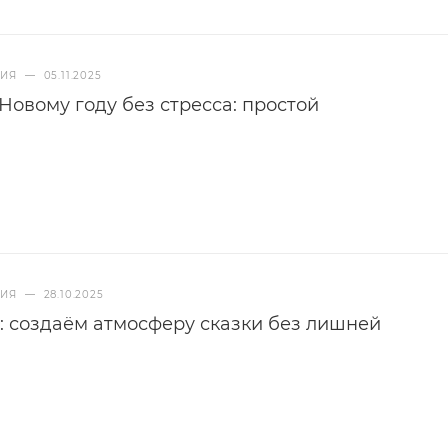
НИЯ
—
05.11.2025
 Новому году без стресса: простой
НИЯ
—
28.10.2025
: создаём атмосферу сказки без лишней