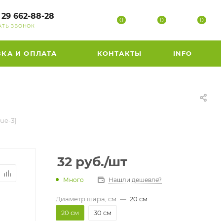
 29 662-88-28
0
0
0
АТЬ ЗВОНОК
ВКА И ОПЛАТА
КОНТАКТЫ
INFO
ue-3]
32
руб.
/шт
Много
Нашли дешевле?
Диаметр шара, см
—
20 см
20 см
30 см