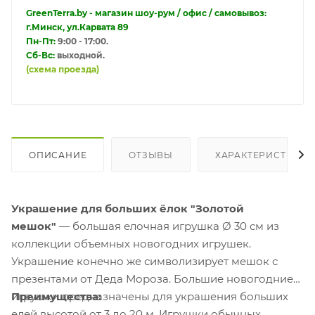
GreenTerra.by - магазин шоу-рум / офис / самовывоз:
г.Минск, ул.Карвата 89
Пн-Пт:
9:00 - 17:00.
Сб-Вс:
выходной.
(схема проезда)
ОПИСАНИЕ
ОТЗЫВЫ
ХАРАКТЕРИСТИКИ
Украшение для больших ёлок "Золотой
мешок"
— большая елочная игрушка Ø 30 см из
коллекции объемных новогодних игрушек.
Украшение конечно же символизирует мешок с
презентами от Деда Мороза. Большие новогодние
игрушки предназначены для украшения больших
Преимущества:
елей высотой от 3 до 20 м. Игрушки обычных