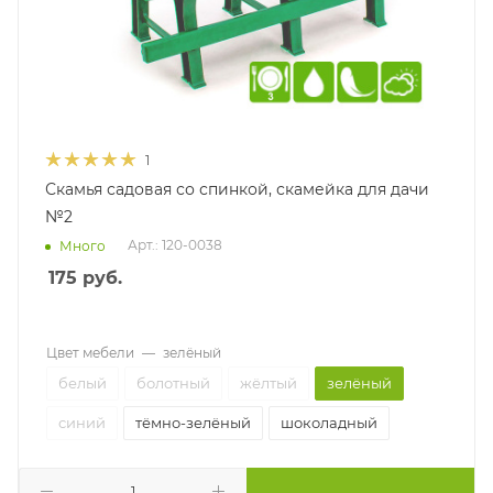
1
Скамья садовая со спинкой, скамейка для дачи
№2
Арт.: 120-0038
Много
175
руб.
Цвет мебели
—
зелёный
белый
болотный
жёлтый
зелёный
синий
тёмно-зелёный
шоколадный