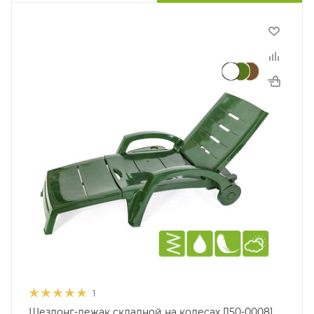
1
Шезлонг-лежак складной на колесах [150-0008]