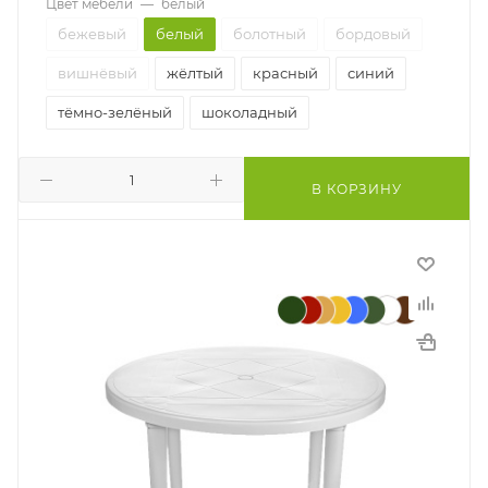
Цвет мебели
—
белый
бежевый
белый
болотный
бордовый
вишнёвый
жёлтый
красный
синий
тёмно-зелёный
шоколадный
В КОРЗИНУ