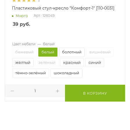
1
Пластиковый стул-кресло "Комфорт-1" [110-0031]
Арт.: 126049
Много
39
руб.
Цвет мебели
—
белый
бежевый
белый
болотный
вишнёвый
жёлтый
зелёный
красный
синий
тёмно-зелёный
шоколадный
В КОРЗИНУ