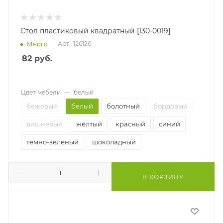
Стол пластиковый квадратный [130-0019]
Арт.: 126126
Много
82
руб.
Цвет мебели
—
белый
бежевый
белый
болотный
бордовый
вишнёвый
жёлтый
красный
синий
тёмно-зелёный
шоколадный
В КОРЗИНУ