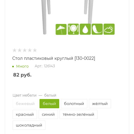
Стол пластиковый круглый [130-0022]
Арт.: 126143
Много
82
руб.
Цвет мебели
—
белый
бежевый
белый
болотный
жёлтый
красный
синий
тёмно-зелёный
шоколадный