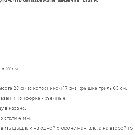
ом, что бы избежать "ведение" стали.
та 57 см
сота 20 см (с колосником 17 см), крышка гриль 60 см.
азан и конфорка - съемные.
 в казане.
з стали 4 мм.
вить шашлык на одной стороне мангала, а на второй го