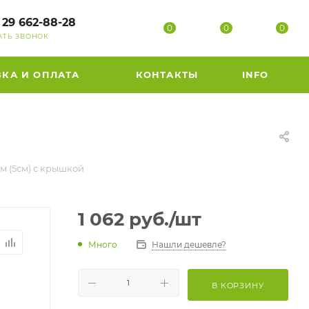
 29 662-88-28
0
0
0
АТЬ ЗВОНОК
ВКА И ОПЛАТА
КОНТАКТЫ
INFO
м (5см) с крышкой
1 062
руб.
/шт
Много
Нашли дешевле?
В КОРЗИНУ