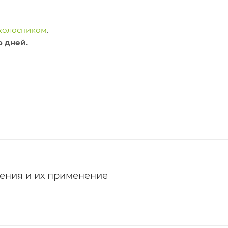
колосником
.
о дней.
ения и их применение