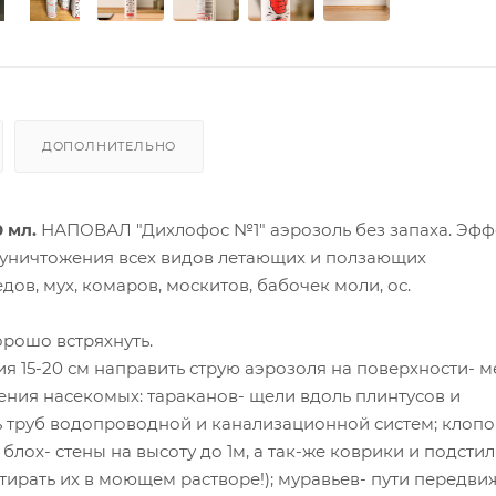
ДОПОЛНИТЕЛЬНО
 мл.
НАПОВАЛ "Дихлофос №1" аэрозоль без запаха. Эф
 уничтожения всех видов летающих и ползающих
дов, мух, комаров, москитов, бабочек моли, ос.
рошо встряхнуть.
я 15-20 см направить струю аэрозоля на поверхности- м
ния насекомых: тараканов- щели вдоль плинтусов и
ь труб водопроводной и канализационной систем; клопо
блох- стены на высоту до 1м, а так-же коврики и подсти
тирать их в моющем растворе!); муравьев- пути передви