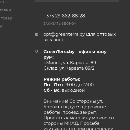
латы
тавки
+375 29 662-88-28
 товар
ЗАКАЗАТЬ ЗВОНОК
ет
opt@greenterra.by (для оптовых
заказов)
GreenTerra.by - офис и шоу-
рум:
г.Минск, ул. Карвата, 89
Склад: ул.Карвата 89/2
Режим работы:
Пн - Пт:
с 9:00 до 17:00
Сб - Вс:
выходной
Внимание! Со стороны ул.
Карвата ведутся дорожные
работы, проезд закрыт.
Проехать к магазину можно со
стороны МКАД. Просьба
учитывать это при построении