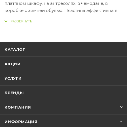
платяном шкафу, на антресолях, в чемодане, в
коробке с зимней обувью. Пластина эффективна в
течение 6 месяцев с момента извлечения из
упаковки. Пластины можно перемещать в разные
места в течение срока их действия.
КАТАЛОГ
АКЦИИ
УСЛУГИ
БРЕНДЫ
КОМПАНИЯ
ИНФОРМАЦИЯ