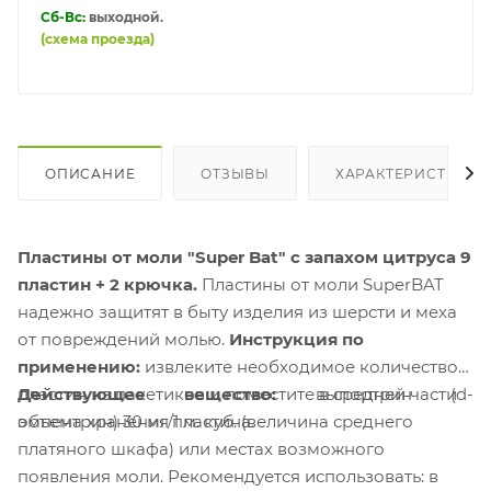
Сб-Вс:
выходной.
(схема проезда)
ОПИСАНИЕ
ОТЗЫВЫ
ХАРАКТЕРИСТИКИ
Пластины от моли "Super Bat" с запахом цитруса 9
пластин + 2 крючка.
Пластины от моли SuperBAT
надежно защитят в быту изделия из шерсти и меха
от повреждений молью.
Инструкция по
применению:
извлеките необходимое количество
пластин из пакетиков и поместите в средней части
Действующее вещество:
выпортрин (d-
объема хранения 1 м. куб. (величина среднего
эмпентрин) 30 мг/пластина.
платяного шкафа) или местах возможного
появления моли. Рекомендуется использовать: в