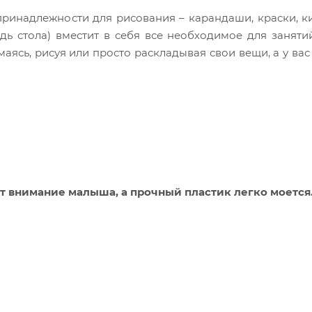
принадлежности для рисования – карандаши, краски, к
ь стола) вместит в себя все необходимое для заняти
маясь, рисуя или просто раскладывая свои вещи, а у вас
ет внимание малыша
, а п
рочный пластик легко моется