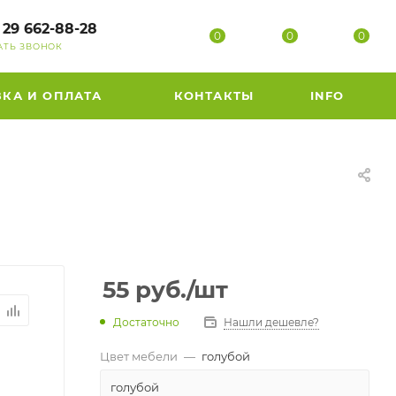
 29 662-88-28
0
0
0
АТЬ ЗВОНОК
ВКА И ОПЛАТА
КОНТАКТЫ
INFO
55
руб.
/шт
Достаточно
Нашли дешевле?
Цвет мебели
—
голубой
голубой