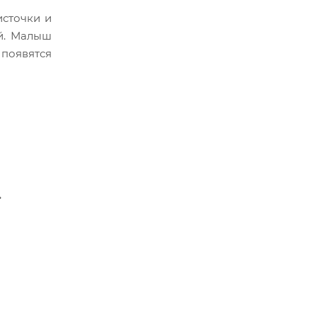
источки и
й.
Малыш
 появятся
.