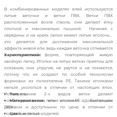
В комбинированных моделях елей используются
литые веточки и ветки ПВХ. Ветки ПВХ
расположенные возле ствола, они делают ёлку
плотной и максимально пышной. Начиная с
середины и на краях лапки имеют литые иголочки,
это делается для достижения максимальной
эффекта живой ели, ведь каждая веточка отливается
Характеристики:
в специальной форме, повторяющей живую
хвойную лапку. Иголки на литых ветках приятны для
осязания, они упругие, не рвутся и не ломаются,
потому что их создают по особой технологии
формовки из полиэтилена PE. Такими иголками
нельзя уколоться в отличии от настоящих ёлок.
Тип:
ель
Использование 2-х видов веток делают
Материал веток:
литые иголки PE с добавлением
комбинированные ели схожими с настоящим
ПВХ
деревом и доступными по цене, в отличии от
Цвет:
зелёный
полностью литых моделей.