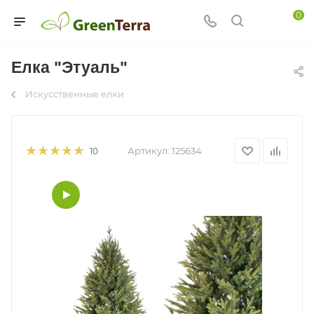
0
Елка "Этуаль"
Искусственные елки
Артикул:
125634
10