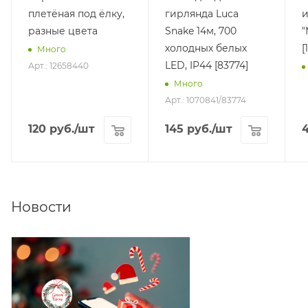
плетёная под ёлку,
гирлянда Luca
и
разные цвета
Snake 14м, 700
"
холодных белых
[
Много
LED, IP44 [83774]
Арт.: 12658440
Много
Арт.: 1070841/83774
120
руб.
/шт
145
руб.
/шт
Новости