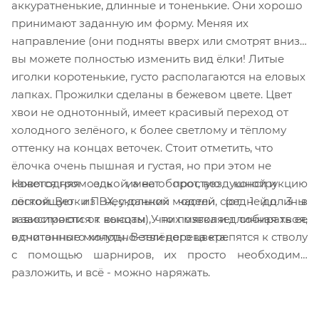
аккуратненькие, длинные и тоненькие. Они хорошо
принимают заданную им форму. Меняя их
направление (они подняты вверх или смотрят вниз)
вы можете полностью изменить вид ёлки! Литые
иголки коротенькие, густо располагаются на еловых
лапках. Прожилки сделаны в бежевом цвете. Цвет
хвои не однотонный, имеет красивый переход от
холодного зелёного, к более светлому и тёплому
оттенку на концах веточек. Стоит отметить, что
ёлочка очень пышная и густая, но при этом не
Новогодняя ель имеет простую конструкцию
кажется громоздкой, а на оборот, воздушной и
состоящую из нескольких частей (от 1 до 3 в
лёгкой. Ветки ПВХ, у данной модели, средней длины
зависимости от высоты), что позволяет собирать ее
и заостряются к концам. У них мягка и длинная хвоя,
в считанные минуты. Ветви дерева крепятся к стволу
однотонного холодно-зелёного цвета.
с помощью шарниров, их просто необходимо
разложить, и всё - можно наряжать.