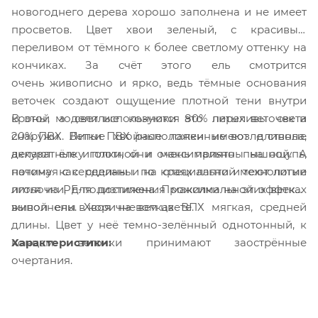
новогоднего дерева хорошо заполнена и не имеет
просветов. Цвет хвои зеленый, с красивым
переливом от тёмного к более светлому оттенку на
кончиках. За счёт этого ель смотрится
очень живописно и ярко, ведь тёмные основания
веточек создают ощущение плотной тени внутри
В этой модели используются 80% литых веточек и
кроны, а светлые кончики это переливы света
20% ПВХ. Ветки ПВХ расположенные возле ствола,
снаружи. Литые хвойные лапки имеют длинные
делают ёлку плотной и максимально пышной. А
аккуратные иголки, они очень приятны на ощупь,
начиная с середины и на краях лапти имеют литые
потому как сделаны по специальной технологии
иголочки, для достижения максимальной эффекта
литья из PE-полиэтилена. Прожилки на этих ветках
живой ели. Хвоя на ветках ВПХ мягкая, средней
выполнены в коричневом цвете
.
длины. Цвет у неё темно-зелённый однотонный, к
Характеристики:
концам веточки принимают заострённые
очертания.