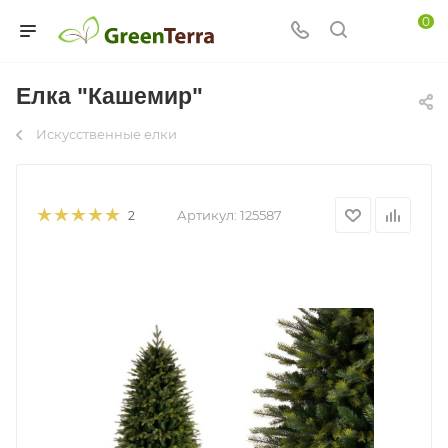
0
Елка "Кашемир"
Искусственные елки
Артикул:
125587
2