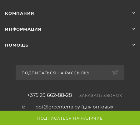
КОМПАНИЯ
ИНФОРМАЦИЯ
ПОМОЩЬ
ПОДПИСАТЬСЯ НА РАССЫЛКУ
+375 29 662-88-28
ЗАКАЗАТЬ ЗВОНОК
opt@greenterra.by (для оптовых
заказов)
ПОДПИСАТЬСЯ НА НАЛИЧИЕ
GreenTerra.by - офис и шоу-рум:
г.Минск, ул. Карвата, 89
Склад: ул.Карвата 89/2