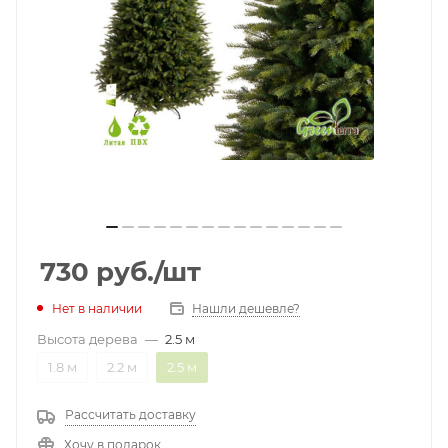
730
руб.
/шт
Нет в наличии
Нашли дешевле?
Высота дерева
—
2.5 м
1.8 м
2.2 м
2.5 м
Рассчитать доставку
Хочу в подарок