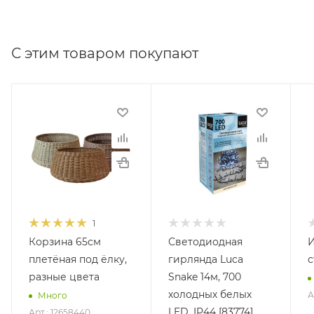
С этим товаром покупают
1
Корзина 65см
Светодиодная
И
плетёная под ёлку,
гирлянда Luca
с
разные цвета
Snake 14м, 700
холодных белых
А
Много
LED, IP44 [83774]
Арт.: 12658440