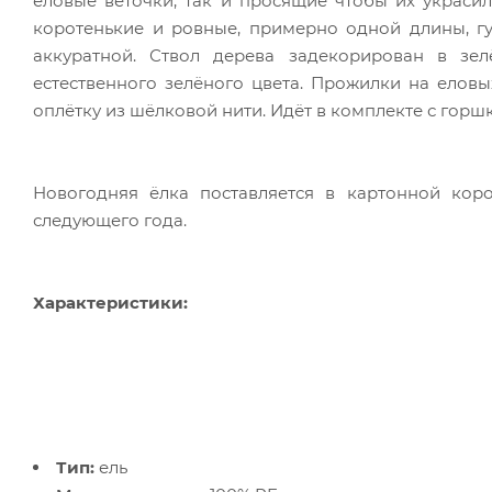
еловые веточки, так и просящие чтобы их украсил
коротенькие и ровные, примерно одной длины, гу
аккуратной. Ствол дерева задекорирован в зе
естественного зелёного цвета. Прожилки на елов
оплётку из шёлковой нити. Идёт в комплекте с горш
Новогодняя ёлка поставляется в картонной кор
следующего года.
Характеристики:
Тип:
ель