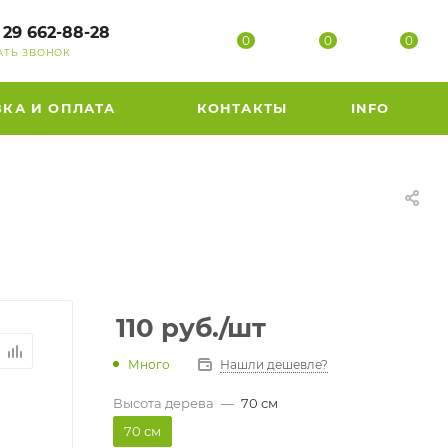
 29 662-88-28
0
0
0
АТЬ ЗВОНОК
ВКА И ОПЛАТА
КОНТАКТЫ
INFO
110
руб.
/шт
Много
Нашли дешевле?
Высота дерева
—
70 см
70 см