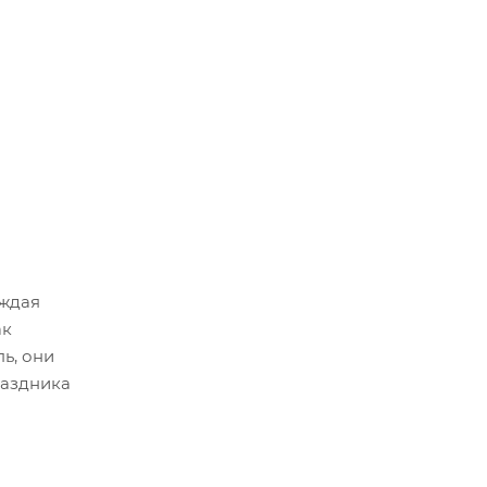
аждая
ак
ь, они
раздника