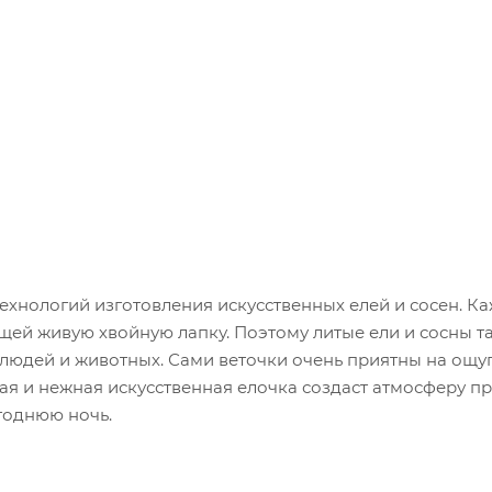
ехнологий изготовления искусственных елей и сосен. К
щей живую хвойную лапку. Поэтому литые ели и сосны т
 людей и животных. Сами веточки очень приятны на ощуп
ивая и нежная искусственная елочка создаст атмосферу п
годнюю ночь.