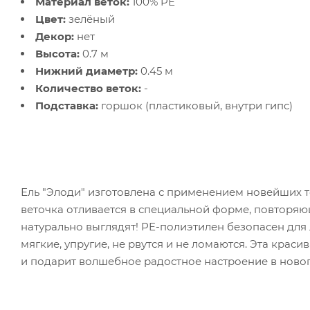
Материал веток:
100% PE
Цвет:
зелёный
Декор:
нет
Высота:
0.7 м
Нижний диаметр:
0.45 м
Количество веток:
-
Подставка:
горшок (пластиковый, внутри гипс)
Ель "Элоди" изготовлена с применением новейших т
веточка отливается в специальной форме, повторяю
натурально выглядят! PE-полиэтилен безопасен для
мягкие, упругие, не рвутся и не ломаются. Эта крас
и подарит волшебное радостное настроение в ново