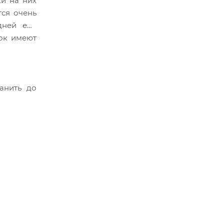
ки на них
тся очень
дней ели
ток имеют
анить до