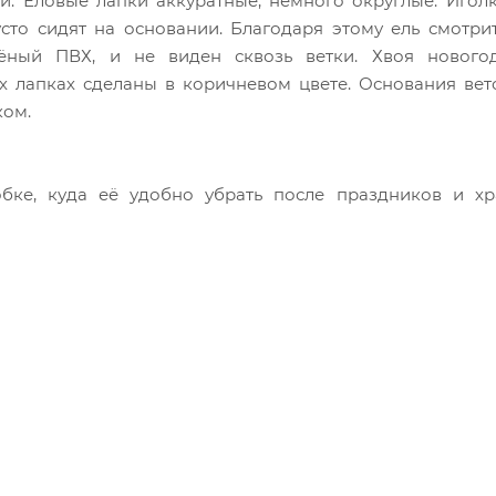
и. Еловые лапки аккуратные, немного округлые. Игол
сто сидят на основании. Благодаря этому ель смотри
лёный ПВХ, и не виден сквозь ветки. Хвоя нового
ых лапках сделаны в коричневом цвете. Основания ве
ком
.
обке, куда её удобно убрать после праздников и хр