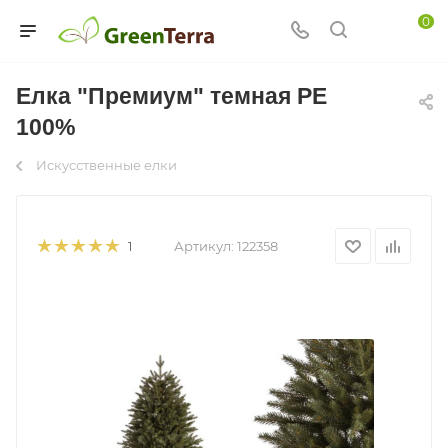
0
Елка "Премиум" темная PE
100%
Искусственные елки
Артикул:
122358
1