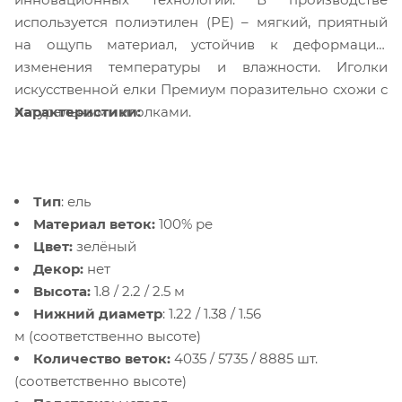
используется полиэтилен (PE) – мягкий, приятный
на ощупь материал, устойчив к деформации,
изменения температуры и влажности. Иголки
искусственной елки Премиум поразительно схожи с
Характеристики:
натуральными иголками.
Тип
: ель
Материал веток:
100%
ре
Цвет:
зелёный
Декор:
нет
Высота:
1.8 / 2.2 / 2.5 м
Нижний диаметр
: 1.22 / 1.38 / 1.56
м (соответственно высоте)
Количество веток:
4035 / 5735 / 8885 шт.
(соответственно высоте)