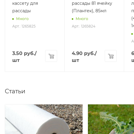
кассету для
рассады 81 ячейку
л
рассады
(Плантек), 85мл
п
(
Много
Много
1
Арт.: 1265825
Арт.: 1265824
А
3.50
руб.
/
4.90
руб.
/
6
шт
шт
Статьи