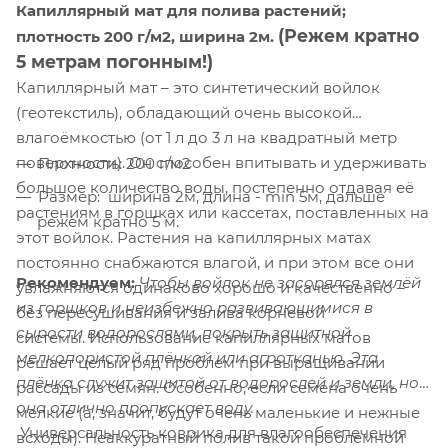
Капиллярный мат для полива растений;
(Режем кратно
плотность 200 г/м2, ширина 2м.
5 метрам погонным!)
Капиллярный мат – это синтетический войлок
(геотекстиль), обладающий очень высокой
влагоёмкостью (от 1 л до 3 л на квадратный метр
поверхности). Он способен впитывать и удерживать
Плотность: 200 г/м2
большое количество воды, постепенно отдавая её
Размер: ширина 2м, длина - min 5м, дальше
растениям в горшках или кассетах, поставленных на
режем кратно 5 м.
этот войлок. Растения на капиллярных матах
постоянно снабжаются влагой, и при этом все они
Рекомендуем:
Чтобы войлок не засорялся землёй
увлажняются одинаково хорошо и качественно –
из горшков и неизбежно развивающимися в
без пересушивания и залива корневой
сырости водорослями, покрыть защитной
системы. Использование капиллярных матов
мелкопористой плёнкой или агротканью. Эта
решает целый ряд проблем при выращивании
плёнка служит защитой от водорослей и земли, но
рассады из семян. Особенно, если семена очень
она отлично пропускает воду.
мелкие (а, значит, будут очень маленькие и нежные
Универсальность коврика для влагообеспечения
всходы). Неаккуратный полив такой проблемной