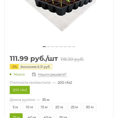
111.99
руб.
/шт
118.30
руб.
-
5
%
Экономия
6.31
руб.
Много
Нашли дешевле?
Плотность геотекстиля
—
200 г/м2
200 г/м2
Длина рулона
—
35 м
5 м
10 м
15 м
20 м
25 м
30 м
35 м
40 м
45 м
50 м