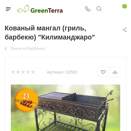
0
Кованый мангал (гриль,
барбекю) "Килиманджаро"
Грили и барбекю
Артикул:
122922