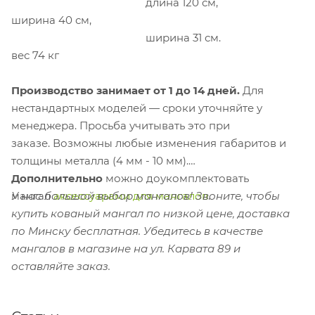
длина 120 см,
ширина 40 см,
ширина 31 см.
вес 74 кг
Производство занимает от 1 до 14 дней.
Для
нестандартных моделей — сроки уточняйте у
менеджера.
П
росьба учитывать это при
заказе. Возможны любые изменения габаритов и
толщины металла (4 мм - 10 мм).
Дополнительно
можно доукомплектовать
У нас большой выбор мангалов! Звоните, чтобы
мангал
аксессуарами для мангалов
.
купить кованый мангал по низкой цене, доставка
по Минску бесплатная.
Убедитесь в качестве
мангалов в магазине на ул. Карвата 89 и
оставляйте заказ.