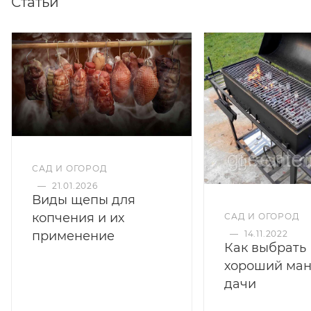
Статьи
САД И ОГОРОД
—
21.01.2026
Виды щепы для
копчения и их
САД И ОГОРОД
применение
—
14.11.2022
Как выбрать
хороший ман
дачи