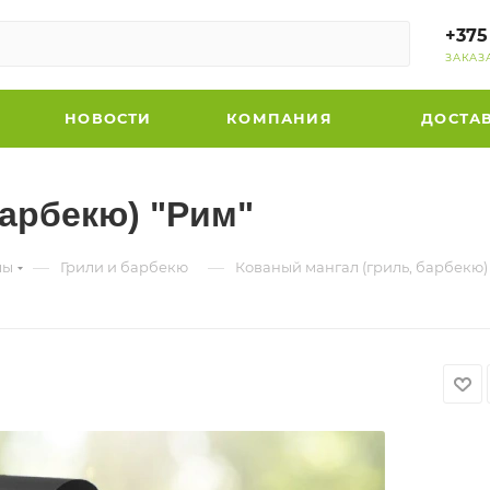
+375
ЗАКАЗ
НОВОСТИ
КОМПАНИЯ
ДОСТА
барбекю) "Рим"
—
—
лы
Грили и барбекю
Кованый мангал (гриль, барбекю)