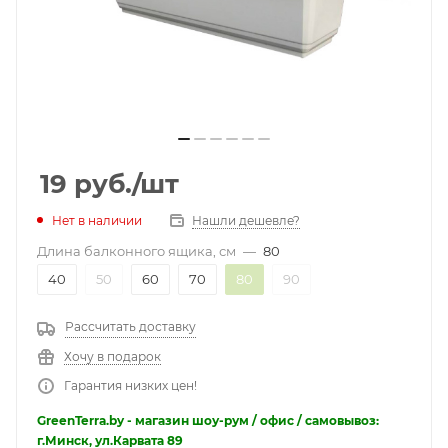
19
руб.
/шт
Нет в наличии
Нашли дешевле?
Длина балконного ящика, см
—
80
40
50
60
70
80
90
Рассчитать доставку
Хочу в подарок
Гарантия низких цен!
GreenTerra.by - магазин шоу-рум / офис / самовывоз:
г.Минск, ул.Карвата 89