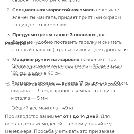
Специальная жаростойкая эмаль
покрывает
элементы мангала, придает приятный окрас и
защищает от коррозии.
Предусмотрены также 3 полочки
: две
боковые (удобно поставить тарелку и снимать
Размеры:
готовый шашлык), третья нижняя - для дров, угля.
Мощные ручки на жаровне
позволяют при
Общие размеры мангала - высота 90 см, длина
необходимости легко снять ее и перенести на
160 см, ширина 40 см.
новое место.
Размеры жаровни ― высота 17 см, длина ― 80 см,
В качестве бонуса — кованые кочерга и совок.
ширина ― 31 см, жаровня съемная -толщина
металла ― 5 мм
Общий вес мангала - 49 кг.
Производство занимает
от 1 до 14 дней
. Для
нестандартных моделей — сроки уточняйте у
менеджера. Просьба учитывать это при заказе.