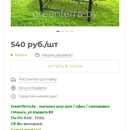
540
руб.
/шт
Много
Нашли дешевле?
КУПИТЬ В 1 КЛИК
Рассчитать доставку
Хочу в подарок
Гарантия низких цен!
GreenTerra.by - магазин шоу-рум / офис / самовывоз:
г.Минск, ул.Карвата 89
Пн-Пт:
9:00 - 17:00.
Сб-Вс:
выходной.
(схема проезда)