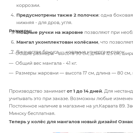
коррозии.
Предусмотрены также 2 полочки
: одна бокова
нижняя - для дров, угля.
Размеры:
Мощные ручки на жаровне
позволяют при необх
Мангал укомплектован колёсами
, что позволяе
В качестве бонуса — кованые кочерга и совок.
Общие размеры - высота 90 см, длина 125 см, шир
Общий вес мангала - 41 кг.
Размеры жаровни ― высота 17 см, длина ― 80 см,
Производство занимает
от 1 до 14 дней
. Для нестан
учитывать это при заказе. Возможны любые изменени
Постоянное наличие в магазине на ул.Карвата 89. Зв
Минску бесплатная.
Теперь у колёс для мангалов новый дизайн! Озна