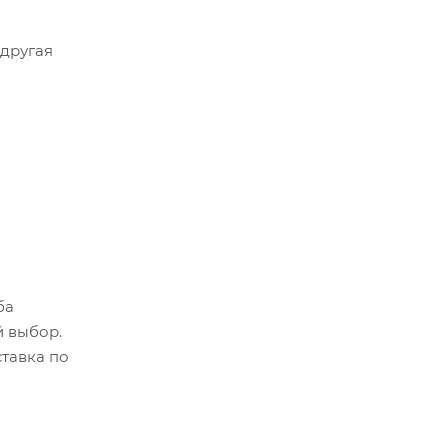
 другая
ба
й выбор.
ставка по