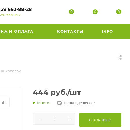
 29 662-88-28
0
0
0
АТЬ ЗВОНОК
ВКА И ОПЛАТА
КОНТАКТЫ
INFO
на колесах
444
руб.
/шт
Много
Нашли дешевле?
В КОРЗИНУ