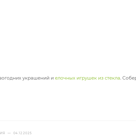
овогодних украшений и
елочных игрушек из стекла
. Собе
НИЯ
—
04.12.2025