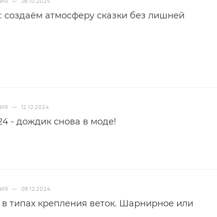
НИЯ
—
28.10.2025
: создаём атмосферу сказки без лишней
НИЯ
—
12.12.2024
4 - дождик снова в моде!
НИЯ
—
09.12.2024
 в типах крепления веток. Шарнирное или