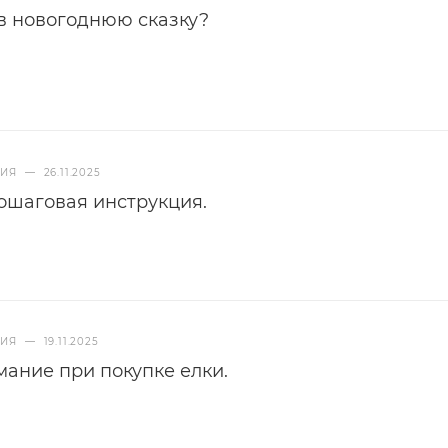
в новогоднюю сказку?
НИЯ
—
26.11.2025
пошаговая инструкция.
НИЯ
—
19.11.2025
мание при покупке елки.