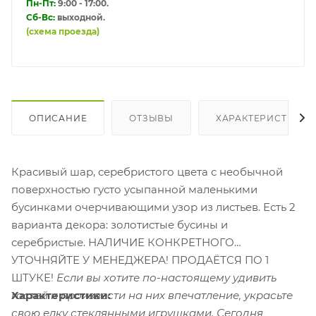
Пн-Пт:
9:00 - 17:00.
Сб-Вс:
выходной.
(схема проезда)
ОПИСАНИЕ
ОТЗЫВЫ
ХАРАКТЕРИСТИКИ
Красивый шар, серебристого цвета с необычной
поверхностью густо усыпанной маленькими
бусинками очерчивающими узор из листьев. Есть 2
варианта декора: золотистые бусины и
серебристые. НАЛИЧИЕ КОНКРЕТНОГО
УТОЧНЯЙТЕ У МЕНЕДЖЕРА! ПРОДАЁТСЯ ПО 1
ШТУКЕ!
Если вы хотите по-настоящему удивить
Характеристики:
гостей и произвести на них впечатление, украсьте
свою елку стеклянными игрушками. Сегодня