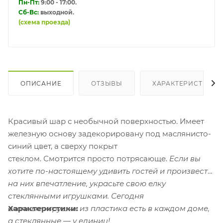
Пн-Пт:
9:00 - 17:00.
Сб-Вс:
выходной.
(схема проезда)
ОПИСАНИЕ
ОТЗЫВЫ
ХАРАКТЕРИСТИКИ
Красивый шар с необычной поверхностью. Имеет
железную основу задекорировану под маслянисто-
синий цвет, а сверху покрыт
стеклом. Смотрится просто потрясающе.
Если вы
хотите по-настоящему удивить гостей и произвести
на них впечатление, украсьте свою елку
стеклянными игрушками. Сегодня
Характеристики:
елочные игрушки из пластика есть в каждом доме,
а стеклянные — у единиц!