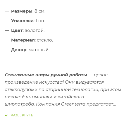
Размеры
: 8 см.
Упаковка
: 1 шт.
Цвет
: золотой.
Материал
: стекло.
Декор
: матовый.
Стеклянные шары ручной работы
— целое
произведение искусства! Они выдуваются
стеклодувами по старинной технологии, при этом
никакой штамповки и китайского
ширпотреба.
Компания Greenterra предлагает
большой выбор новогодних украшений и
елочных
игрушек из стекла
. Соберите свою коллекцию!