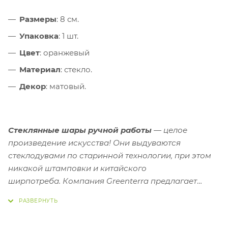
Размеры
: 8 см.
Упаковка
: 1 шт.
Цвет
: оранжевый
Материал
: стекло.
Декор
: матовый.
Стеклянные шары ручной работы
— целое
произведение искусства! Они выдуваются
стеклодувами по старинной технологии, при этом
никакой штамповки и китайского
ширпотреба.
Компания Greenterra предлагает
большой выбор новогодних украшений и
елочных
игрушек из стекла
. Соберите свою коллекцию!