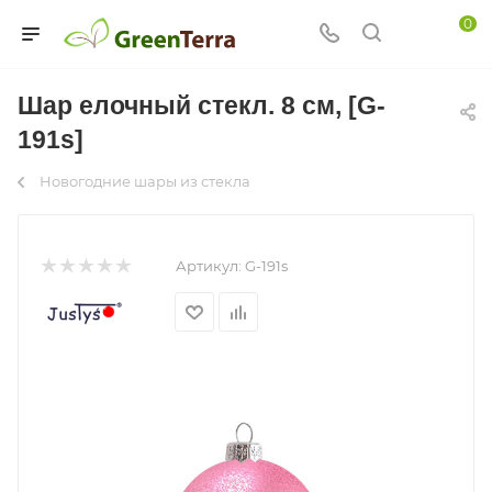
0
Шар елочный стекл. 8 см, [G-
191s]
Новогодние шары из стекла
Артикул:
G-191s