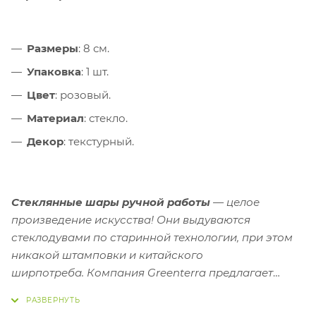
Размеры
: 8 см.
Упаковка
: 1 шт.
Цвет
: розовый.
Материал
: стекло.
Декор
: текстурный.
Стеклянные шары ручной работы
— целое
произведение искусства! Они выдуваются
стеклодувами по старинной технологии, при этом
никакой штамповки и китайского
ширпотреба.
Компания Greenterra предлагает
большой выбор новогодних украшений и
елочных
игрушек из стекла
. Соберите свою коллекцию!