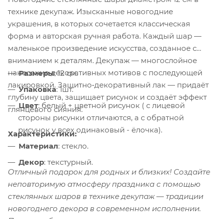
технике декупаж. Изысканные новогодние
украшения, в которых сочетается классическая
форма и авторская ручная работа. Каждый шар —
маленькое произведение искусства, созданное с
вниманием к деталям. Декупаж — многослойное
нанесение декоративных мотивов с последующей
Размеры
: 12 см.
лакировкой. Защитно‑декоративный лак — придаёт
Упаковка
: 1шт.
глубину цвета, защищает рисунок и создаёт эффект
Цвет
: белый + цветной рисунок ( с лицевой
глянцевого сияния.
стороны рисунки отличаются, а с обратной
рисунок у всех одинаковый - ёлочка).
Характеристики:
Материал
: стекло.
Декор
: текстурный.
Отличный подарок для родных и близких! Создайте
неповторимую атмосферу праздника с помощью
стеклянных шаров в технике декупаж — традиции
новогоднего декора в современном исполнении.