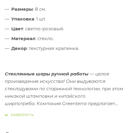
Размеры
: 8 см.
Упаковка
: 1 шт.
Цвет
: светло-розовый.
Материал
: стекло.
Декор
: текстурная крапинка.
Стеклянные шары ручной работы
— целое
произведение искусства! Они выдуваются
стеклодувами по старинной технологии, при этом
никакой штамповки и китайского
ширпотреба.
Компания Greenterra предлагает
большой выбор новогодних украшений и
елочных
игрушек из стекла
. Соберите свою коллекцию!